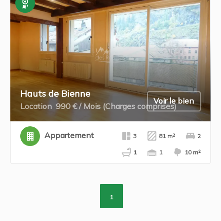
Exclusivité
Hauts de Bienne
Voir le bien
Location
990 € / Mois (Charges comprises)
Appartement
3
81 m²
2
1
1
10 m²
1