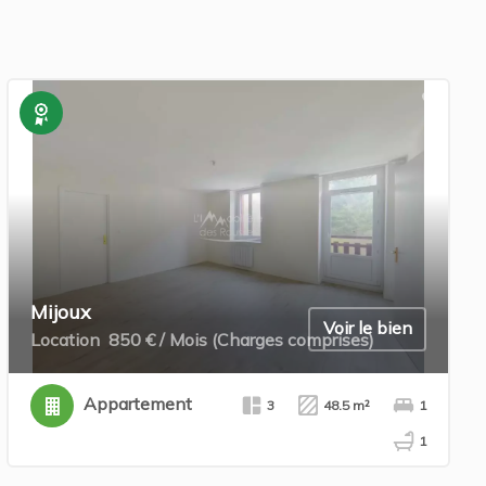
Exclusivité
Mijoux
Voir le bien
Location
850 € / Mois (Charges comprises)
Appartement
3
48.5 m²
1
1