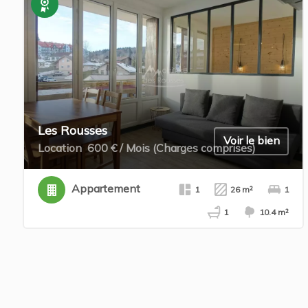
Exclusivité
Les Rousses
Voir le bien
Location
600 € / Mois (Charges comprises)
Appartement
1
26 m²
1
1
10.4 m²