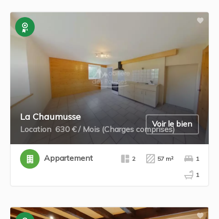
Exclusivité
La Chaumusse
Voir le bien
Location
630 € / Mois (Charges comprises)
Appartement
2
57 m²
1
1