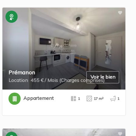
Exclusivité
Prémanon
Voir le bien
Location
455 € / Mois (Charges comprises)
Appartement
1
17 m²
1