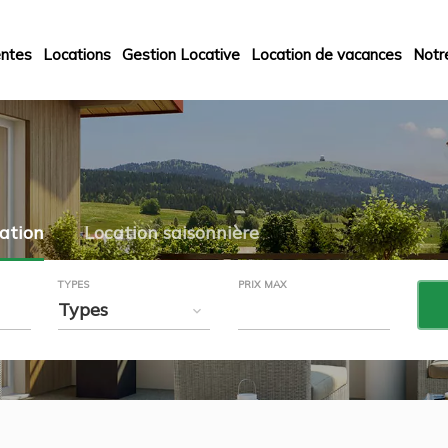
ntes
Locations
Gestion Locative
Location de vacances
Notr
ation
Location saisonnière
TYPES
PRIX MAX
Types