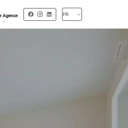
FR
e Agence