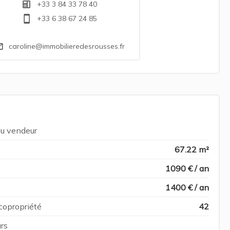
+33 3 84 33 78 40
+33 6 38 67 24 85
caroline@immobilieredesrousses.fr
du vendeur
67.22 m²
1090 € / an
1400 € / an
copropriété
42
rs