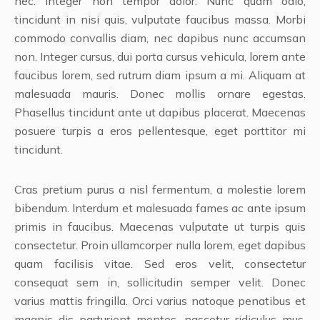
nec. Integer non tempor dolor. Nunc quam odio,
tincidunt in nisi quis, vulputate faucibus massa. Morbi
commodo convallis diam, nec dapibus nunc accumsan
non. Integer cursus, dui porta cursus vehicula, lorem ante
faucibus lorem, sed rutrum diam ipsum a mi. Aliquam at
malesuada mauris. Donec mollis ornare egestas.
Phasellus tincidunt ante ut dapibus placerat. Maecenas
posuere turpis a eros pellentesque, eget porttitor mi
tincidunt.
Cras pretium purus a nisl fermentum, a molestie lorem
bibendum. Interdum et malesuada fames ac ante ipsum
primis in faucibus. Maecenas vulputate ut turpis quis
consectetur. Proin ullamcorper nulla lorem, eget dapibus
quam facilisis vitae. Sed eros velit, consectetur
consequat sem in, sollicitudin semper velit. Donec
varius mattis fringilla. Orci varius natoque penatibus et
magnis dis parturient montes, nascetur ridiculus mus.