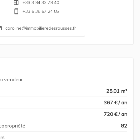
+33 3 84 33 78 40
+33 6 38 67 24 85
caroline@immobilieredesrousses.fr
du vendeur
25.01 m²
367 € / an
720 € / an
copropriété
82
rs