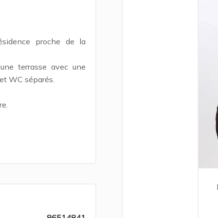
sidence proche de la
 une terrasse avec une
 et WC séparés.
re.
86514841