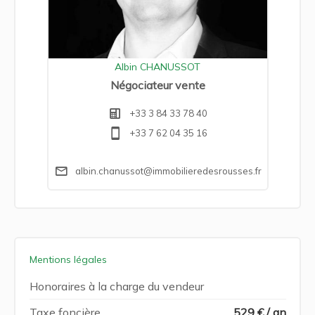
Albin CHANUSSOT
Négociateur vente
+33 3 84 33 78 40
+33 7 62 04 35 16
albin.chanussot@immobilieredesrousses.fr
Mentions légales
Honoraires à la charge du vendeur
Taxe foncière
529 € / an