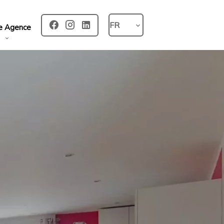
FR
e Agence