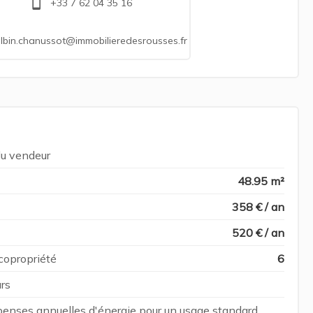
+33 7 62 04 35 16
lbin.chanussot@immobilieredesrousses.fr
du vendeur
48.95 m²
358 € / an
520 € / an
copropriété
6
rs
enses annuelles d'énergie pour un usage standard,