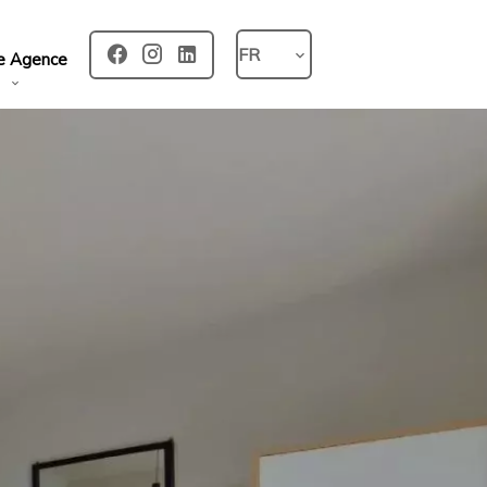
FR
e Agence