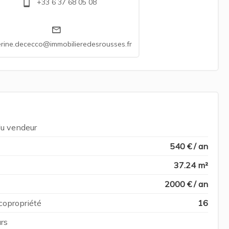
+33 6 37 68 05 08
rine.dececco@immobilieredesrousses.fr
du vendeur
540 € / an
37.24 m²
2000 € / an
copropriété
16
rs